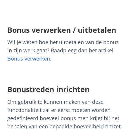
Bonus verwerken / uitbetalen
Wil je weten hoe het uitbetalen van de bonus
in zijn werk gaat? Raadpleeg dan het artikel
Bonus verwerken
.
Bonustreden inrichten
Om gebruik te kunnen maken van deze
functionaliteit zal er eerst moeten worden
gedefinieerd hoeveel bonus men krijgt bij het
behalen van een bepaalde hoeveelheid omzet.