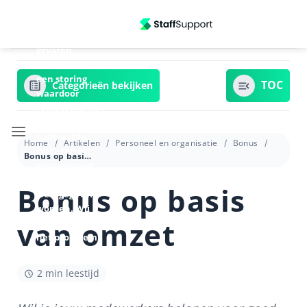
Ga
Update
06/07/2026
naar
13:20 - We
inhoud
ervaren
momenteel
een storing
Categorieën bekijken
waardoor
replacements
in
contracten,
Home
Artikelen
Personeel en organisatie
Bonus
facturen en
Bonus op basis van omzet
signalen niet
goed
Bonus op basis
weergegeven
worden. Wij
van omzet
zijn bezig om
het probleem
te verhelpen.
2 min leestijd