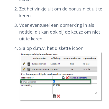
Zet het vinkje uit om de bonus niet uit te
keren
Voer eventueel een opmerking in als
notitie, dit kan ook bij de keuze om niet
uit te keren.
Sla op d.m.v. het diskette icoon