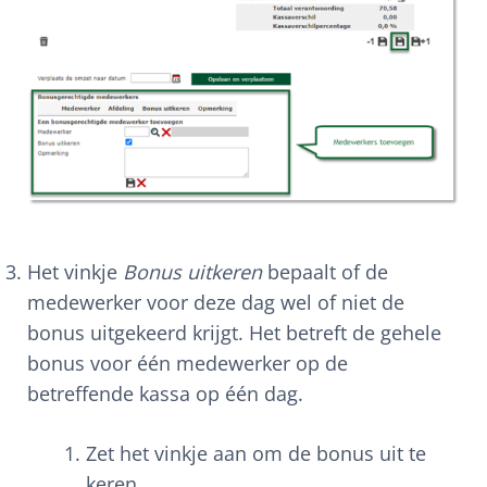
Het vinkje
Bonus uitkeren
bepaalt of de
medewerker voor deze dag wel of niet de
bonus uitgekeerd krijgt. Het betreft de gehele
bonus voor één medewerker op de
betreffende kassa op één dag.
Zet het vinkje aan om de bonus uit te
keren