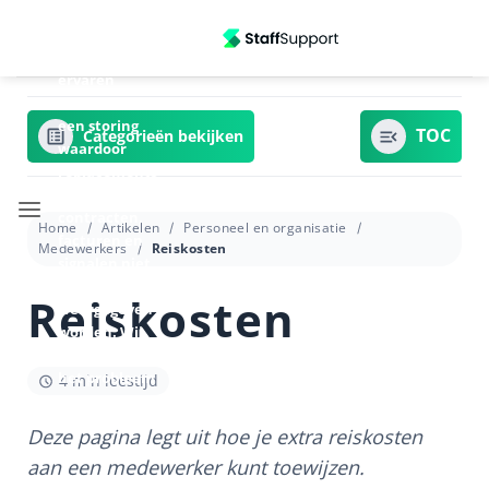
Ga
Update
06/07/2026
naar
13:20 - We
inhoud
ervaren
momenteel
een storing
Categorieën bekijken
waardoor
replacements
in
contracten,
Home
Artikelen
Personeel en organisatie
facturen en
Medewerkers
Reiskosten
signalen niet
goed
Reiskosten
weergegeven
worden. Wij
zijn bezig om
het probleem
4 min leestijd
te verhelpen.
Deze pagina legt uit hoe je extra reiskosten
aan een medewerker kunt toewijzen.