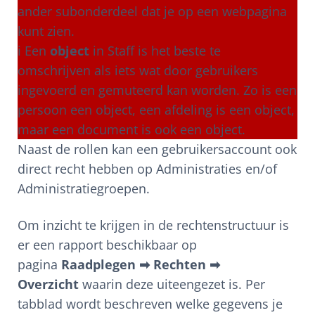
ander subonderdeel dat je op een webpagina
kunt zien.
ℹ Een
object
in Staff is het beste te
omschrijven als iets wat door gebruikers
ingevoerd en gemuteerd kan worden. Zo is een
persoon een object, een afdeling is een object,
maar een document is ook een object.
Naast de rollen kan een gebruikersaccount ook
direct recht hebben op Administraties en/of
Administratiegroepen.
Om inzicht te krijgen in de rechtenstructuur is
er een rapport beschikbaar op
pagina
Raadplegen ➡ Rechten ➡
Overzicht
waarin deze uiteengezet is. Per
tabblad wordt beschreven welke gegevens je