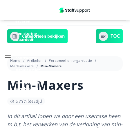
Ga
Update
06/07/2026
naar
13:20 - We
inhoud
ervaren
momenteel
een storing
Categorieën bekijken
waardoor
replacements
in
contracten,
Home
Artikelen
Personeel en organisatie
facturen en
Medewerkers
Min-Maxers
signalen niet
goed
Min-Maxers
weergegeven
worden. Wij
zijn bezig om
het probleem
5 min leestijd
te verhelpen.
In dit artikel lopen we door een usercase heen
m.b.t. het verwerken van de verloning van min-