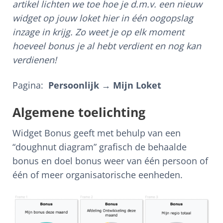
artikel lichten we toe hoe je d.m.v. een nieuw
widget op jouw loket hier in één oogopslag
inzage in krijg. Zo weet je op elk moment
hoeveel bonus je al hebt verdient en nog kan
verdienen!
Pagina:
Persoonlijk → Mijn Loket
Algemene toelichting
Widget Bonus geeft met behulp van een
“doughnut diagram” grafisch de behaalde
bonus en doel bonus weer van één persoon of
één of meer organisatorische eenheden.