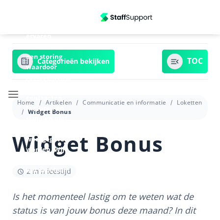
Ga
Update
06/07/2026
naar
13:20 - We
inhoud
ervaren
momenteel
een storing
Categorieën bekijken
waardoor
replacements
in
contracten,
Home
Artikelen
Communicatie en informatie
Loketten
facturen en
Widget Bonus
signalen niet
goed
Widget Bonus
weergegeven
worden. Wij
zijn bezig om
het probleem
2 min leestijd
te verhelpen.
Is het momenteel lastig om te weten wat de
status is van jouw bonus deze maand? In dit