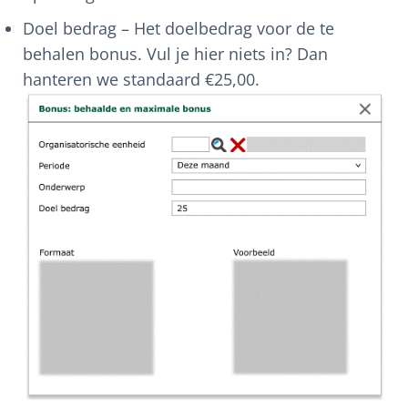
Doel bedrag – Het doelbedrag voor de te
behalen bonus. Vul je hier niets in? Dan
hanteren we standaard €25,00.