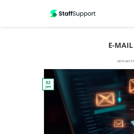
Ga
naar
inhoud
E-MAIL
GEPLAATS
02
jan