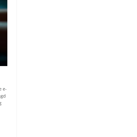
e e-
agd
g