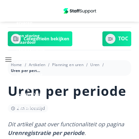
Ga
Update
06/07/2026
naar
13:20 - We
inhoud
ervaren
momenteel
een storing
Categorieën bekijken
waardoor
replacements
in
contracten,
Home
Artikelen
Planning en uren
Uren
facturen en
Uren per periode
signalen niet
goed
Uren per periode
weergegeven
worden. Wij
zijn bezig om
het probleem
2 min leestijd
te verhelpen.
Dit artikel gaat over functionaliteit op pagina
Urenregistratie per periode
.