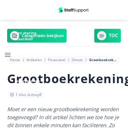
Ga
Update
06/07/2026
naar
13:20 - We
inhoud
ervaren
momenteel
een storing
Categorieën bekijken
waardoor
replacements
in
contracten,
Home
Artikelen
Financieel
Omzet
Grootboekrekeningnummer
facturen en
signalen niet
Grootboekrekeni
goed
weergegeven
worden. Wij
zijn bezig om
1 min leestijd
het probleem
te verhelpen.
Moet er een nieuw grootboekrekening worden
toegevoegd? In dit artikel lichten we toe hoe je
dit binnen enkele minuten kan faciliteren. Zo