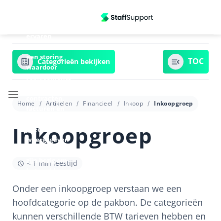
Ga
Update
06/07/2026
naar
13:20 - We
inhoud
ervaren
momenteel
een storing
Categorieën bekijken
waardoor
replacements
in
contracten,
Home
Artikelen
Financieel
Inkoop
Inkoopgroep
facturen en
signalen niet
Inkoopgroep
goed
weergegeven
worden. Wij
zijn bezig om
< 1 min leestijd
het probleem
te verhelpen.
Onder een inkoopgroep verstaan we een
hoofdcategorie op de pakbon. De categorieën
kunnen verschillende BTW tarieven hebben en