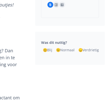
outjes!
>
Was dit nuttig?
g? Dan
Blij
Normaal
Verdrietig
en in te
ing voor
ractant om