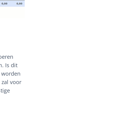
voeren
 Is dit
g worden
 zal voor
tige