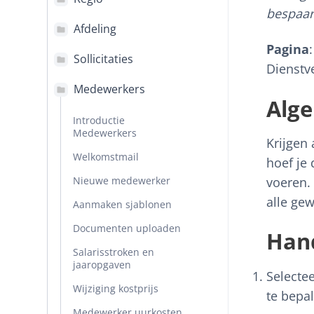
bespaar
Afdeling
Pagina
Sollicitaties
Dienstv
Medewerkers
Alge
Introductie
Medewerkers
Krijgen
Welkomstmail
hoef je 
Nieuwe medewerker
voeren.
alle ge
Aanmaken sjablonen
Documenten uploaden
Hand
Salarisstroken en
jaaropgaven
Selectee
Wijziging kostprijs
te bepal
Medewerker uurkosten