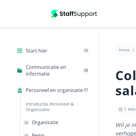
Ga
naar
inhoud
Start hier
Home
10
Communicatie en
Col
28
informatie
sa
Personeel en organisatie
77
Introductie Personeel &
1 min 
Organisatie
Organisatie
Wil je 
verhogen
Regio