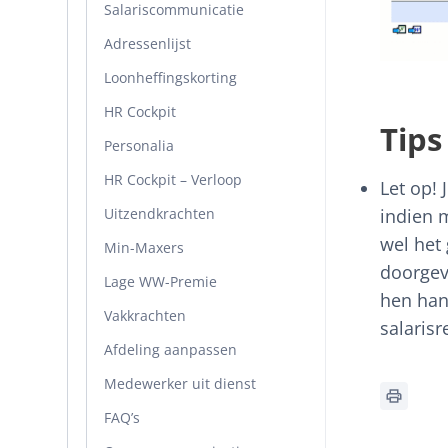
Salariscommunicatie
Adressenlijst
Loonheffingskorting
HR Cockpit
Tips
Personalia
HR Cockpit – Verloop
Let op! 
Uitzendkrachten
indien 
wel het
Min-Maxers
doorgev
Lage WW-Premie
hen han
Vakkrachten
salarisr
Afdeling aanpassen
Medewerker uit dienst
FAQ’s