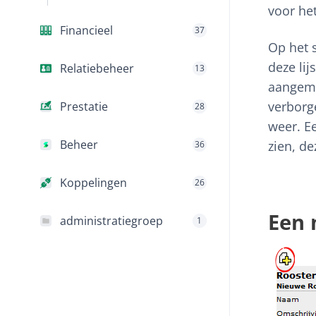
voor he
Financieel
37
Op het s
deze lij
Relatiebeheer
13
aangema
verborge
Prestatie
28
weer. E
Beheer
zien, d
36
Koppelingen
26
Een 
administratiegroep
1