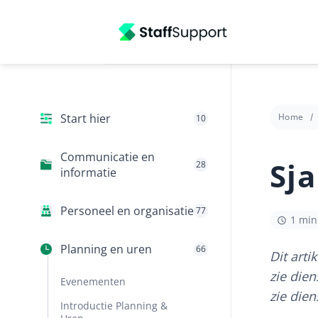
Ga
naar
inhoud
Start hier
Home
10
Communicatie en
Sj
28
informatie
Personeel en organisatie
77
1 min 
Planning en uren
66
Dit arti
zie dien
Evenementen
zie die
Introductie Planning &