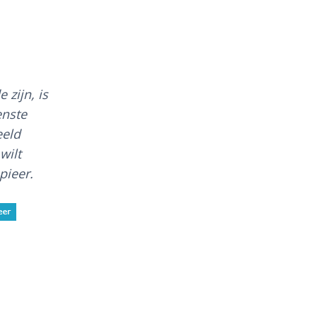
 zijn, is
enste
eeld
wilt
pieer.