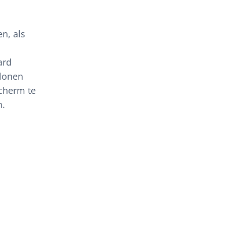
n, als
ard
blonen
scherm te
n.