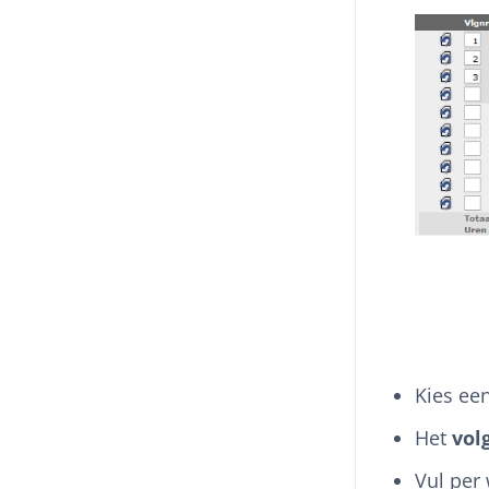
Kies een
Het
vo
Vul per