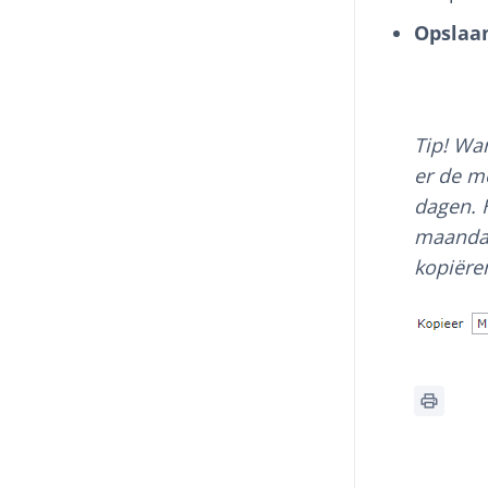
Opslaa
Tip! Wan
er de m
dagen. H
maandag
kopiëren