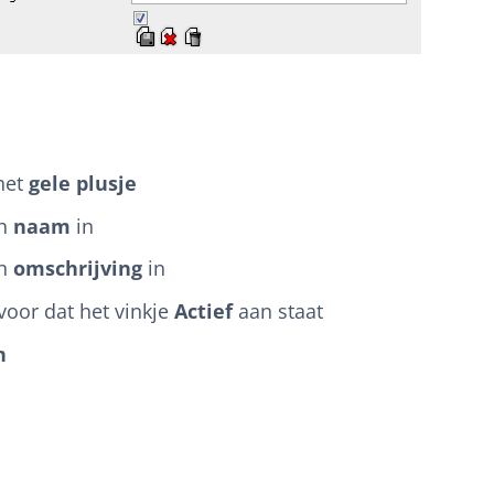
 het
gele plusje
en
naam
in
en
omschrijving
in
voor dat het vinkje
Actief
aan staat
n