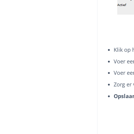
Klik op
Voer e
Voer e
Zorg er 
Opslaa