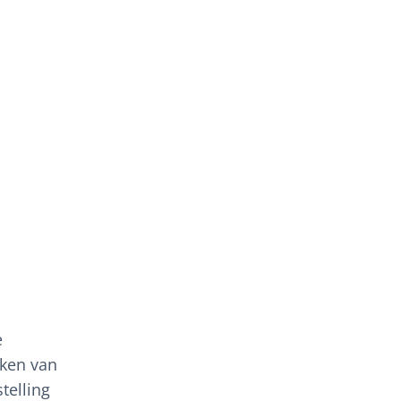
e
aken van
telling