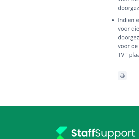
doorgez
Indien e
voor di
doorgez
voor de
TVT plaa