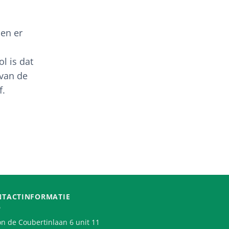
len er
l is dat
van de
f.
NTACTINFORMATIE
n de Coubertinlaan 6 unit 11