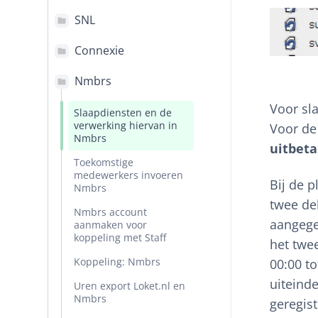
SNL
Connexie
Nmbrs
Voor sl
Slaapdiensten en de
verwerking hiervan in
Voor de
Nmbrs
uitbeta
Toekomstige
medewerkers invoeren
Bij de p
Nmbrs
twee de
Nmbrs account
aangegev
aanmaken voor
koppeling met Staff
het twe
Koppeling: Nmbrs
00:00 to
uiteinde
Uren export Loket.nl en
Nmbrs
geregis