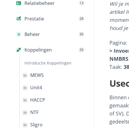
Relatiebeheer
Wil je m
13
artikel 
Prestatie
28
momente
houd je 
Beheer
36
Pagina:
Koppelingen
26
> Invoe
NMBRS
Introductie Koppelingen
Taak:
3
MEWS
Use
Unit4
Binnen 
HACCP
gemaakt
NTF
of SV). 
gedeelte
Sligro