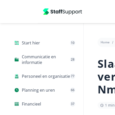
Ga
naar
inhoud
Start hier
Home
10
Communicatie en
Sl
28
informatie
ve
Personeel en organisatie
77
Nm
Planning en uren
66
Financieel
37
1 min 