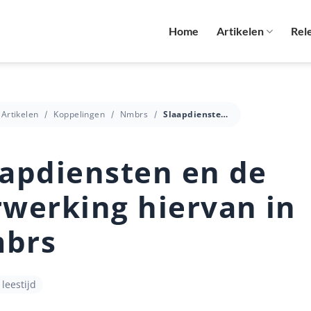
Home
Artikelen
Rel
Artikelen
Koppelingen
Nmbrs
Slaapdiensten en de verwerking hiervan in Nmbrs
aapdiensten en de
rwerking hiervan in
brs
leestijd