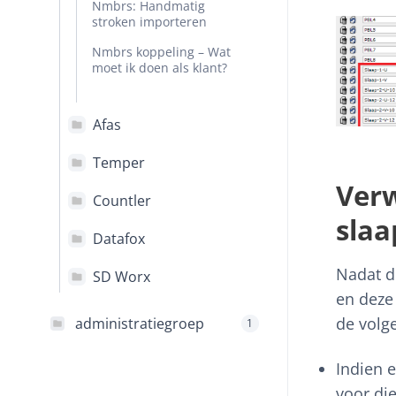
Nmbrs: Handmatig
stroken importeren
Nmbrs koppeling – Wat
moet ik doen als klant?
Afas
Temper
Verw
Countler
slaa
Datafox
Nadat d
SD Worx
en deze 
de volg
administratiegroep
1
Indien 
voor di