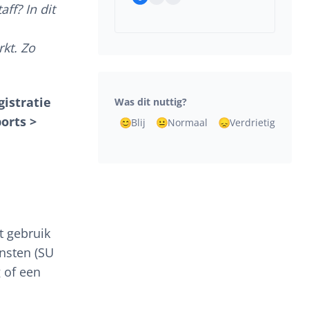
ff? In dit
kt. Zo
gistratie
Was dit nuttig?
orts >
Blij
Normaal
Verdrietig
t gebruik
nsten (SU
g of een