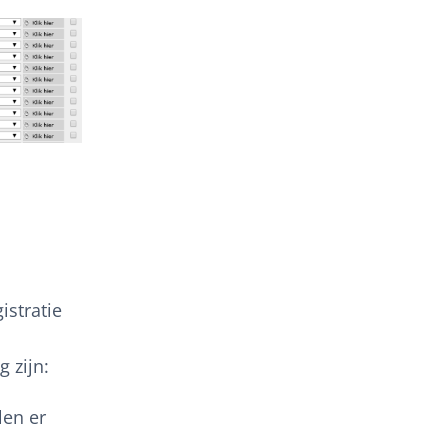
istratie
 zijn:
len er